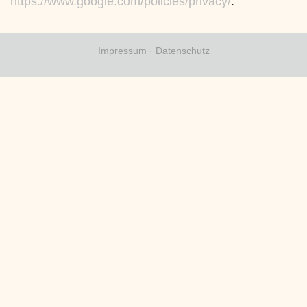
https://www.google.com/policies/privacy/
.
Impressum
·
Datenschutz